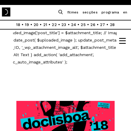
post_title; $attachment_title = str_replace( '-', ' ',
$attachment_title ); // Hyphen Removal $attachment_title =
filmes
secções
programa
en
ucwords( $attachment_title ); // Capitalize First Word
18
•
19
•
20
•
21
•
22
•
23
•
24
•
25
•
26
•
27
•
28
$uploaded_image = array(); $uploaded_image['ID'] = $post_ID;
$uploaded_image['post_title'] = $attachment_title; // Image Title
|||
wp_update_post( $uploaded_image ); update_post_meta(
$post_ID, '_wp_attachment_image_alt', $attachment_title ); //
Image Alt Text } add_action( 'add_attachment',
'abl_mc_auto_image_attributes' );