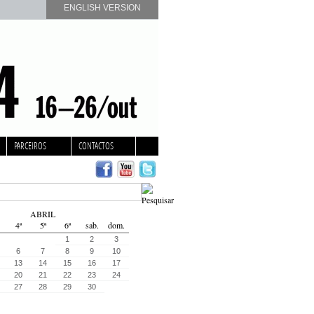
ENGLISH VERSION
PARCEIROS
CONTACTOS
ABRIL
4ª
5ª
6ª
sab.
dom.
1
2
3
6
7
8
9
10
13
14
15
16
17
20
21
22
23
24
27
28
29
30