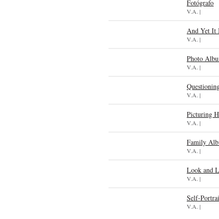
Fotógrafo
V.A. |
And Yet It
V.A. |
Photo Albu
V.A. |
Questionin
V.A. |
Picturing H
V.A. |
Family Alb
V.A. |
Look and Li
V.A. |
Self-Portrai
V.A. |