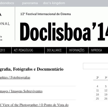
isbondocs
panorama
doc's kingdom
 2013
ACT. PEDAGÓGICAS
DOC ALLIANCE
INFORMAÇÕES
IMPRENSA
ografia, Fotógrafos e Documentário
phies / Fotobiografias
2ª
3ª
4
5
Images / Imagens Sobreviventes
11
12
18
19
25
26
f View of the Photographer / O Ponto de Vista do