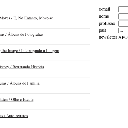
 Moves / E, No Entanto, Move-se
ms / Álbuns de Fotografias
g the Image / Interrogando a Imagem
istory / Retratando História
ums / Álbuns de Família
sten / Olhe e Escute
ts / Auto-retratos