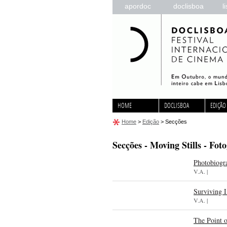
apordoc
doclisboa
l
HOME
DOCLISBOA
EDIÇÃO
Home
>
Edição
>
Secções
Secções - Moving Stills - Fot
Photobiogra
V.A. |
Surviving 
V.A. |
The Point o