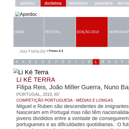
HOME
FESTIVAL
EDIÇÃO 2010
WORKSHOP
Home
>
Edição 2010
> Filmes A-Z
#
A
B
C
D
E
F
G
H
I
J
K
L
M
N
O
P
LI KÉ TERRA
Filipa Reis, João Miller Guerra, Nuno Ba
PORTUGAL, 2010, 65’
COMPETIÇÃO PORTUGUESA - MÉDIAS E LONGAS
Miguel e Ruben são descendentes de imigrantes
Nasceram em Portugal mas não têm nacionalida
jovens divididos entre a vontade de conseguire
portugueses e as dificuldades quotidianas. O futu