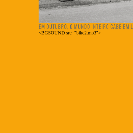
<BGSOUND src="bike2.mp3">